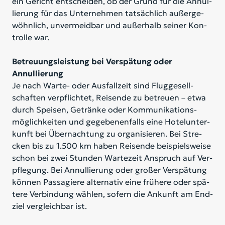
ein Ge­richt ent­schei­den, ob der Grund für die An­nul­
lie­rung für das Un­ter­neh­men tat­säch­lich au­ßer­ge­
wöhn­lich, un­ver­meid­bar und au­ßer­halb sei­ner Kon­
trol­le war.
Betreuungsleistung bei Verspätung oder
Annullierung
Je nach War­te- oder Aus­fall­zeit sind Flug­ge­sell­
schaf­ten ver­pflich­tet, Rei­sen­de zu be­treu­en – etwa
durch Spei­sen, Ge­trän­ke oder Kom­mu­ni­ka­ti­ons­
mög­lich­kei­ten und ge­ge­be­nen­falls eine Ho­tel­un­ter­
kunft bei Über­nach­tung zu or­ga­ni­sie­ren. Bei Stre­
cken bis zu 1.500 km ha­ben Rei­sen­de bei­spiels­wei­se
schon bei zwei Stun­den War­te­zeit An­spruch auf Ver­
pfle­gung. Bei An­nul­lie­rung oder gro­ßer Ver­spä­tung
kön­nen Pas­sa­gie­re al­ter­na­tiv eine frü­he­re oder spä­
te­re Ver­bin­dung wäh­len, so­fern die An­kunft am End­
ziel ver­gleich­bar ist.