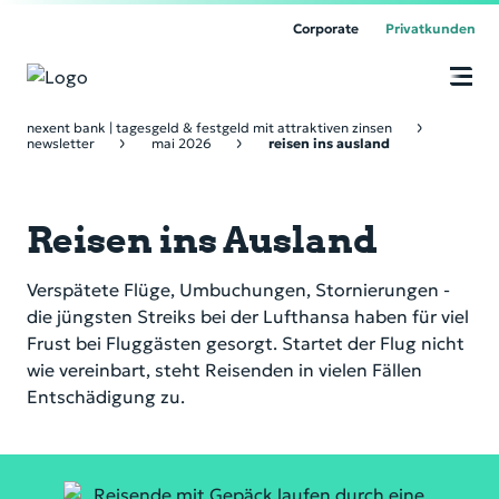
Corporate
Privatkunden
O
n
Unsere Produkte
nexent bank | tagesgeld & festgeld mit attraktiven zinsen
li
newsletter
mai 2026
reisen ins ausland
n
e
Über uns
B
a
n
Reisen ins Ausland
k
Service & Kontakt
i
n
Verspätete Flüge, Umbuchungen, Stornierungen -
g
Online Banking
die jüngsten Streiks bei der Lufthansa haben für viel
Frust bei Fluggästen gesorgt. Startet der Flug nicht
wie vereinbart, steht Reisenden in vielen Fällen
Entschädigung zu.