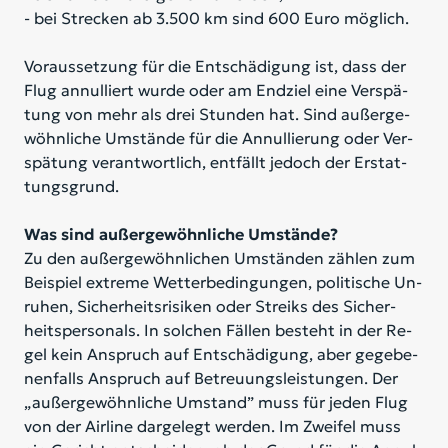
- bei Stre­cken ab 3.500 km sind 600 Euro mög­lich.
Vor­aus­set­zung für die Ent­schä­di­gung ist, dass der
Flug an­nul­liert wur­de oder am End­ziel eine Ver­spä­
tung von mehr als drei Stun­den hat. Sind au­ßer­ge­
wöhn­li­che Um­stän­de für die An­nul­lie­rung oder Ver­
spä­tung ver­ant­wort­lich, ent­fällt je­doch der Er­stat­
tungs­grund.
Was sind außergewöhnliche Umstände?
Zu den au­ßer­ge­wöhn­li­chen Um­stän­den zäh­len zum
Bei­spiel ex­tre­me Wet­ter­be­din­gun­gen, po­li­ti­sche Un­
ru­hen, Si­cher­heits­ri­si­ken oder Streiks des Si­cher­
heits­per­so­nals. In sol­chen Fäl­len be­steht in der Re­
gel kein An­spruch auf Ent­schä­di­gung, aber ge­ge­be­
nen­falls An­spruch auf Be­treu­ungs­leis­tun­gen. Der
„au­ßer­ge­wöhn­li­che Um­stand” muss für je­den Flug
von der Air­line dar­ge­legt wer­den. Im Zwei­fel muss