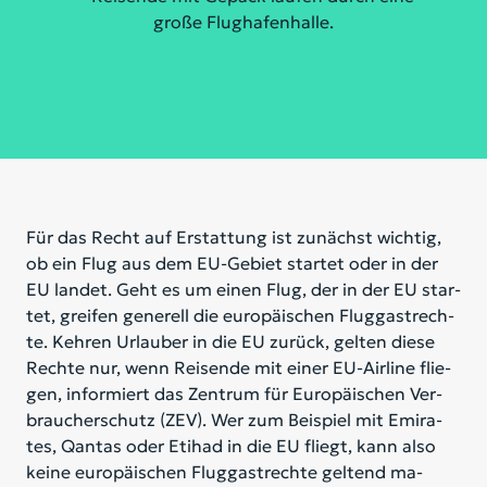
Für das Recht auf Er­stat­tung ist zu­nächst wich­tig,
ob ein Flug aus dem EU-Ge­biet star­tet oder in der
EU lan­det. Geht es um ei­nen Flug, der in der EU star­
tet, grei­fen ge­ne­rell die eu­ro­päi­schen Flug­gast­rech­
te. Keh­ren Ur­lau­ber in die EU zu­rück, gel­ten die­se
Rech­te nur, wenn Rei­sen­de mit ei­ner EU-Air­line flie­
gen, in­for­miert das Zen­trum für Eu­ro­päi­schen Ver­
brau­cher­schutz (ZEV). Wer zum Bei­spiel mit Emi­ra­
tes, Qan­tas oder Eti­had in die EU fliegt, kann also
kei­ne eu­ro­päi­schen Flug­gast­rech­te gel­tend ma­