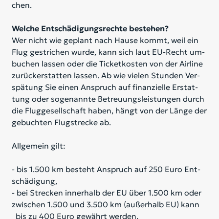
chen.
Welche Entschädigungsrechte bestehen?
Wer nicht wie ge­plant nach Hau­se kommt, weil ein
Flug ge­stri­chen wur­de, kann sich laut EU-Recht um­
bu­chen las­sen oder die Ti­cket­kos­ten von der Air­line
zu­rück­er­stat­ten las­sen. Ab wie vie­len Stun­den Ver­
spä­tung Sie ei­nen An­spruch auf fi­nan­zi­el­le Er­stat­
tung oder so­ge­nann­te Be­treu­ungs­leis­tun­gen durch
die Flug­ge­sell­schaft ha­ben, hängt von der Län­ge der
ge­buch­ten Flug­stre­cke ab.
All­ge­mein gilt:
- bis 1.500 km be­steht An­spruch auf 250 Euro Ent­
schä­di­gung,
- bei Stre­cken in­ner­halb der EU über 1.500 km oder
zwi­schen 1.500 und 3.500 km (au­ßer­halb EU) kann
bis zu 400 Euro ge­währt wer­den,