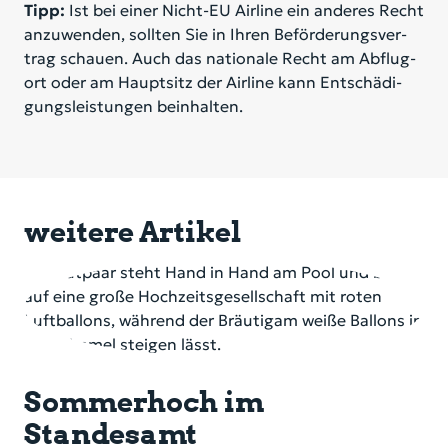
Tipp:
Ist bei ei­ner Nicht-EU Air­line ein an­de­res Recht
an­zu­wen­den, soll­ten Sie in Ih­ren Be­för­de­rungs­ver­
trag schau­en. Auch das na­tio­na­le Recht am Ab­flug­
ort oder am Haupt­sitz der Air­line kann Ent­schä­di­
gungs­leis­tun­gen be­inhal­ten.
weitere Artikel
Sommerhoch im
Standesamt