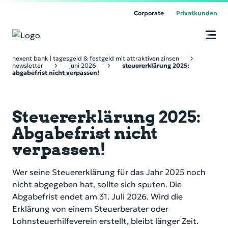
Corporate
Privatkunden
O
n
Unsere Produkte
nexent bank | tagesgeld & festgeld mit attraktiven zinsen
li
newsletter
juni 2026
steuererklärung 2025:
n
abgabefrist nicht verpassen!
e
Über uns
B
a
n
Steuererklärung 2025:
k
Service & Kontakt
i
Abgabefrist nicht
n
g
Online Banking
verpassen!
Wer seine Steuererklärung für das Jahr 2025 noch
nicht abgegeben hat, sollte sich sputen. Die
Abgabefrist endet am 31. Juli 2026. Wird die
Erklärung von einem Steuerberater oder
Lohnsteuerhilfeverein erstellt, bleibt länger Zeit.