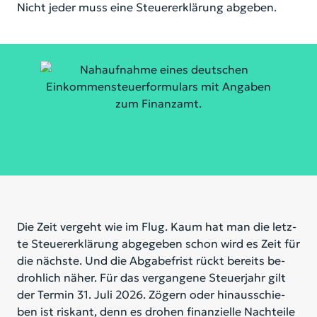
Nicht jeder muss eine Steuererklärung abgeben.
Die Zeit ver­geht wie im Flug. Kaum hat man die letz­
te Steu­er­er­klä­rung ab­ge­ge­ben schon wird es Zeit für
die nächs­te. Und die Ab­ga­be­frist rückt be­reits be­
droh­lich nä­her. Für das ver­gan­ge­ne Steu­er­jahr gilt
der Ter­min 31. Juli 2026. Zö­gern oder hin­aus­schie­
ben ist ris­kant, denn es dro­hen fi­nan­zi­el­le Nach­tei­le