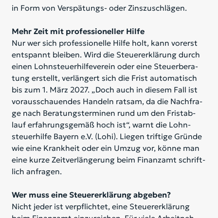
in Form von Ver­spä­tungs- oder Zins­zu­schlä­gen.
Mehr Zeit mit professioneller Hilfe
Nur wer sich pro­fes­sio­nel­le Hil­fe holt, kann vor­erst
ent­spannt blei­ben. Wird die Steu­er­er­klä­rung durch
ei­nen Lohn­steu­er­hil­fe­ver­ein oder eine Steu­er­be­ra­
tung er­stellt, ver­län­gert sich die Frist au­to­ma­tisch
bis zum 1. März 2027. „Doch auch in die­sem Fall ist
vor­aus­schau­en­des Han­deln rat­sam, da die Nach­fra­
ge nach Be­ra­tungs­ter­mi­nen rund um den Frist­ab­
lauf er­fah­rungs­ge­mäß hoch ist“, warnt die Lohn­
steu­er­hil­fe Bay­ern e.V. (Lohi). Lie­gen trif­ti­ge Grün­de
wie eine Krank­heit oder ein Um­zug vor, kön­ne man
eine kur­ze Zeit­ver­län­ge­rung beim Fi­nanz­amt schrift­
lich an­fra­gen.
Wer muss eine Steuererklärung abgeben?
Nicht je­der ist ver­pflich­tet, eine Steu­er­er­klä­rung