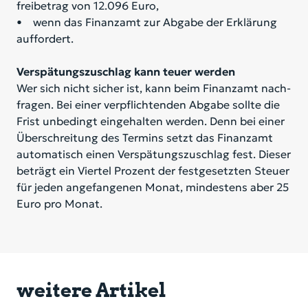
frei­be­trag von 12.096 Euro,
• wenn das Fi­nanz­amt zur Ab­ga­be der Er­klä­rung
auf­for­dert.
Verspätungszuschlag kann teuer werden
Wer sich nicht si­cher ist, kann beim Fi­nanz­amt nach­
fra­gen. Bei ei­ner ver­pflich­ten­den Ab­ga­be soll­te die
Frist un­be­dingt ein­ge­hal­ten wer­den. Denn bei ei­ner
Über­schrei­tung des Ter­mins setzt das Fi­nanz­amt
au­to­ma­tisch ei­nen Ver­spä­tungs­zu­schlag fest. Die­ser
be­trägt ein Vier­tel Pro­zent der fest­ge­setz­ten Steu­er
für je­den an­ge­fan­ge­nen Mo­nat, min­des­tens aber 25
Euro pro Mo­nat.
weitere Artikel