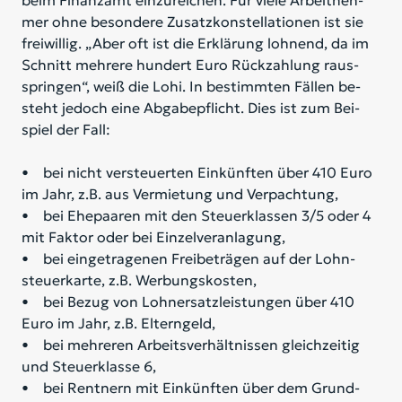
beim Fi­nanz­amt ein­zu­rei­chen. Für vie­le Ar­beit­neh­
mer ohne be­son­de­re Zu­satz­kon­stel­la­tio­nen ist sie
frei­wil­lig. „Aber oft ist die Er­klä­rung loh­nend, da im
Schnitt meh­re­re hun­dert Euro Rück­zah­lung raus­
sprin­gen“, weiß die Lohi. In be­stimm­ten Fäl­len be­
steht je­doch eine Ab­ga­be­pflicht. Dies ist zum Bei­
spiel der Fall:
• bei nicht ver­steu­er­ten Ein­künf­ten über 410 Euro
im Jahr, z.B. aus Ver­mie­tung und Ver­pach­tung,
• bei Ehe­paa­ren mit den Steu­er­klas­sen 3/​5 oder 4
mit Fak­tor oder bei Ein­zel­ver­an­la­gung,
• bei ein­ge­tra­ge­nen Frei­be­trä­gen auf der Lohn­
steu­er­kar­te, z.B. Wer­bungs­kos­ten,
• bei Be­zug von Lohn­er­satz­leis­tun­gen über 410
Euro im Jahr, z.B. El­tern­geld,
• bei meh­re­ren Ar­beits­ver­hält­nis­sen gleich­zei­tig
und Steu­er­klas­se 6,
• bei Rent­nern mit Ein­künf­ten über dem Grund­