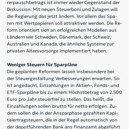
rer­pausch­be­trags ist im­mer wie­der Ge­gen­stand der
Dis­kus­si­on. Mit neu­en Steu­er­bo­ni und Zu­la­gen will
die Re­gie­rung das jetzt än­dern. Vor al­lem das Spa­
ren mit Wert­pa­pie­ren soll at­trak­ti­ver wer­den. Die Re­
form ori­en­tiert sich an er­folg­rei­chen Mo­del­len aus
Län­dern wie Schwe­den, Dä­ne­mark, der Schweiz,
Aus­tra­li­en und Ka­na­da, die ähn­li­che Sys­te­me zur
pri­va­ten Al­ters­vor­sor­ge im­ple­men­tiert ha­ben.
Weniger Steuern für Sparpläne
Die ge­plan­ten Re­for­men las­sen ins­be­son­de­re bei
der Steu­er­ge­stal­tung Ver­bes­se­run­gen er­war­ten. So
ist an­ge­dacht, Ein­zah­lun­gen in Ak­ti­en-, Fonds- und
ETF-Spar­plä­ne bis zu ei­nem Höchst­be­trag von 2.500
Euro pro Jahr steu­er­frei zu stel­len. Das heißt, die
Ein­zah­lun­gen sol­len brut­to für net­to er­fol­gen. Zu­
dem sol­len die in der An­spar­pha­se ge­zahl­ten Ka­pi­
tal­er­trag­steu­ern, die in der Re­gel au­to­ma­tisch von
der de­pot­füh­ren­den Bank ans Fi­nanz­amt ab­ge­führt