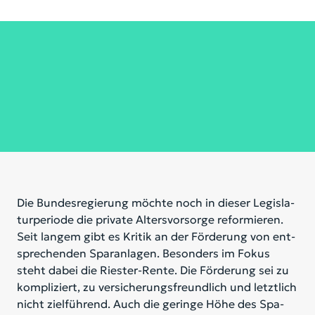
Die Bun­des­re­gie­rung möch­te noch in die­ser Le­gis­la­
tur­pe­ri­ode die pri­va­te Al­ters­vor­sor­ge re­for­mie­ren.
Seit lan­gem gibt es Kri­tik an der För­de­rung von ent­
spre­chen­den Spar­an­la­gen. Be­son­ders im Fo­kus
steht da­bei die Ries­ter-Ren­te. Die För­de­rung sei zu
kom­pli­ziert, zu ver­si­che­rungs­freund­lich und letzt­lich
nicht ziel­füh­rend. Auch die ge­rin­ge Höhe des Spa­