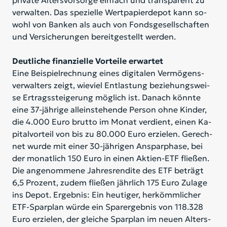
pri­va­te Al­ters­vor­sor­ge ein­fach und trans­pa­rent zu
ver­wal­ten. Das spe­zi­el­le Wert­pa­pier­de­pot kann so­
wohl von Ban­ken als auch von Fonds­ge­sell­schaf­ten
und Ver­si­che­run­gen be­reit­ge­stellt wer­den.
Deutliche finanzielle Vorteile erwartet
Eine Bei­spiel­rech­nung ei­nes di­gi­ta­len Ver­mö­gens­
ver­wal­ters zeigt, wie­viel Ent­las­tung be­zie­hungs­wei­
se Er­trags­stei­ge­rung mög­lich ist. Da­nach könn­te
eine 37-jäh­ri­ge al­lein­ste­hen­de Per­son ohne Kin­der,
die 4.000 Euro brut­to im Mo­nat ver­dient, ei­nen Ka­
pi­tal­vor­teil von bis zu 80.000 Euro er­zie­len. Ge­rech­
net wur­de mit ei­ner 30-jäh­ri­gen An­spar­pha­se, bei
der mo­nat­lich 150 Euro in ei­nen Ak­ti­en-ETF flie­ßen.
Die an­ge­nom­me­ne Jah­res­ren­di­te des ETF be­trägt
6,5 Pro­zent, zu­dem flie­ßen jähr­lich 175 Euro Zu­la­ge
ins De­pot. Er­geb­nis: Ein heu­ti­ger, her­kömm­li­cher
ETF-Spar­plan wür­de ein Spa­r­er­geb­nis von 118.328
Euro er­zie­len, der glei­che Spar­plan im neu­en Al­ters­