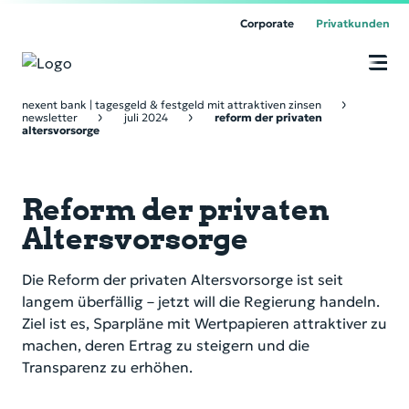
Corporate
Privatkunden
O
n
Unsere Produkte
nexent bank | tagesgeld & festgeld mit attraktiven zinsen
li
newsletter
juli 2024
reform der privaten
n
altersvorsorge
e
Über uns
B
a
n
Reform der privaten
k
Service & Kontakt
i
Altersvorsorge
n
g
Online Banking
Die Reform der privaten Altersvorsorge ist seit
langem überfällig – jetzt will die Regierung handeln.
Ziel ist es, Sparpläne mit Wertpapieren attraktiver zu
machen, deren Ertrag zu steigern und die
Transparenz zu erhöhen.