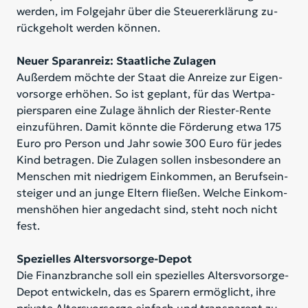
wer­den, im Fol­ge­jahr über die Steu­er­er­klä­rung zu­
rück­ge­holt wer­den kön­nen.
Neuer Sparanreiz: Staatliche Zulagen
Au­ßer­dem möch­te der Staat die An­rei­ze zur Ei­gen­
vor­sor­ge er­hö­hen. So ist ge­plant, für das Wert­pa­
pier­spa­ren eine Zu­la­ge ähn­lich der Ries­ter-Ren­te
ein­zu­füh­ren. Da­mit könn­te die För­de­rung etwa 175
Euro pro Per­son und Jahr so­wie 300 Euro für je­des
Kind be­tra­gen. Die Zu­la­gen sol­len ins­be­son­de­re an
Men­schen mit nied­ri­gem Ein­kom­men, an Be­rufs­ein­
stei­ger und an jun­ge El­tern flie­ßen. Wel­che Ein­kom­
mens­hö­hen hier an­ge­dacht sind, steht noch nicht
fest.
Spezielles Altersvorsorge-Depot
Die Fi­nanz­bran­che soll ein spe­zi­el­les Al­ters­vor­sor­ge-
De­pot ent­wi­ckeln, das es Spa­rern er­mög­licht, ihre